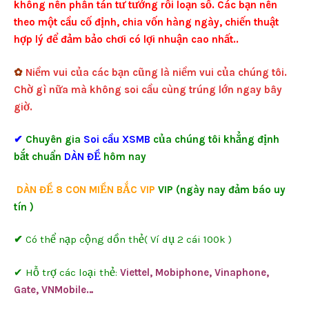
không nên phân tán tư tưởng rồi loạn số. Các bạn nên
theo một cầu cố định, chia vốn hàng ngày, chiến thuật
hợp lý để đảm bảo chơi có lợi nhuận cao nhất..
✿
Niềm vui của các bạn cũng là niềm vui của chúng tôi.
Chờ gì nữa mà không soi cầu cùng trúng lớn ngay bây
giờ.
✔
Chuyên gia
Soi cầu XSMB
của chúng tôi khẳng định
bắt chuẩn
DÀN ĐỀ
hôm nay
DÀN ĐỀ 8 CON MIỀN BẮC VIP
VIP (ngày nay đảm báo uy
tín
)
✔
Có thể nạp cộng dồn thẻ( Ví dụ 2 cái 100k )
✔ Hỗ trợ các loại thẻ:
Viettel, Mobiphone, Vinaphone,
Gate, VNMobile…