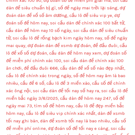
chính xác 100 90, dự đoán số đề miễn phí giải mã, soi cầu
dàn đề siêu chuẩn bị gì, số đề ngày mai trời lại sáng, dự
đoán dàn đề xổ số âm dương, cầu lô đề siêu vip ye, dự
đoán số đề hôm nay, soi cầu dàn đề chính xác 100 bất tử,
cầu dàn đề hôm nay 10 số ngày, soi cầu dàn đề siêu chuẩn
tử, soi cầu lô đề rồng bạch kim ngày hôm nay, số đề ngày
mai quay, dự đoán dàn đề xsmb dự đoán, đề đầu đuôi, cầu
lô đề xổ số dự đoán, cầu dàn đề hôm nay xem, dự đoán số
đề miễn phí chính xác 100, soi cầu dàn đề chính xác 100
ăn chơi, đề đầu đuôi 666, cầu dàn đề xổ số nào đẹp nhất,
cầu lô đề chính xác trong ngày, số đề hôm nay âm là bao
nhiêu, cầu đề 6 số, cầu lô đề 3 miền xào, cầu số đề chính
xác ông nội, soi cầu dàn đề tối nay số hay ra, soi cầu lô đề
miền bắc ngày 3/8/2025, cầu dàn đề hôm nay 247, số đề
ngày mai 73, tìm số đề hôm nay, cầu lô đề đẹp miền bắc
hôm nay, cầu lô đề siêu vip chính xác nhất, dàn đề xsmb
tối nay ghi bàn, dàn đề xsmb tối nay là bao nhiêu, cầu số
đề miễn phí online, dự đoán số đề tối nay e càng, soi cầu