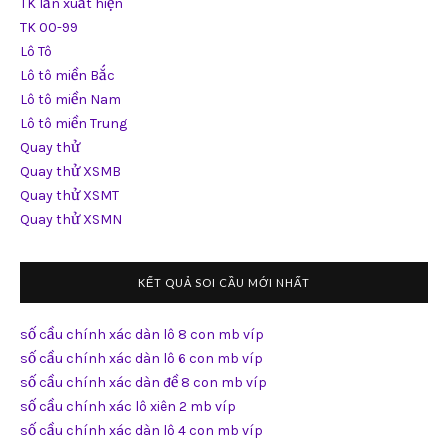
TK lần xuất hiện
TK 00-99
Lô Tô
Lô tô miền Bắc
Lô tô miền Nam
Lô tô miền Trung
Quay thử
Quay thử XSMB
Quay thử XSMT
Quay thử XSMN
KẾT QUẢ SOI CẦU MỚI NHẤT
số cầu chính xác dàn lô 8 con mb víp
số cầu chính xác dàn lô 6 con mb víp
số cầu chính xác dàn đề 8 con mb víp
số cầu chính xác lô xiên 2 mb víp
số cầu chính xác dàn lô 4 con mb víp