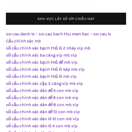
KHU VỰC LẤY SỐ VÍP CHIỀU NAY
soi cau danh lo – soi cau bach thu mien bac – soi cau lo
Cầu chính xác mb
số cầu chính xác bạch thủ lô 2 nháy víp mb
số cầu chính xác ba càng víp mb víp
số cầu chính xác bạch thủ đề mb víp
số cầu chính xác bạch thủ lô kép mb víp
số cầu chính xác bạch thủ lô mb víp
số cầu chính xác cặp 3 càng víp mb víp
số cầu chính xác dàn đề 4 con mb víp
số cầu chính xác dàn đề 6 con mb víp
số cầu chính xác dàn đề 8 con mb víp
số cầu chính xác dàn đề 10 con mb víp
số cầu chính xác dàn lô 10 con mb víp
số cầu chính xác dàn lô 4 con mb víp