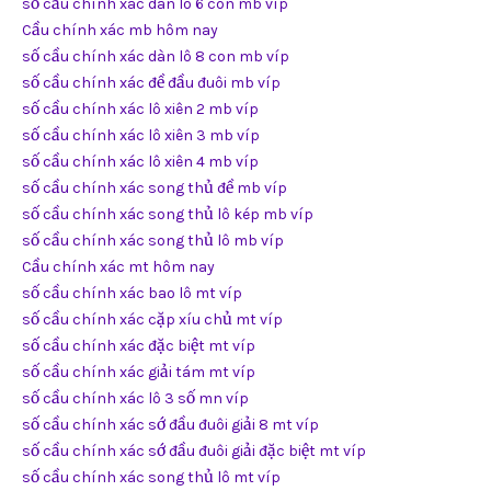
số cầu chính xác dàn lô 6 con mb víp
Cầu chính xác mb hôm nay
số cầu chính xác dàn lô 8 con mb víp
số cầu chính xác đề đầu đuôi mb víp
số cầu chính xác lô xiên 2 mb víp
số cầu chính xác lô xiên 3 mb víp
số cầu chính xác lô xiên 4 mb víp
số cầu chính xác song thủ đề mb víp
số cầu chính xác song thủ lô kép mb víp
số cầu chính xác song thủ lô mb víp
Cầu chính xác mt hôm nay
số cầu chính xác bao lô mt víp
số cầu chính xác cặp xíu chủ mt víp
số cầu chính xác đặc biệt mt víp
số cầu chính xác giải tám mt víp
số cầu chính xác lô 3 số mn víp
số cầu chính xác sớ đầu đuôi giải 8 mt víp
số cầu chính xác sớ đầu đuôi giải đặc biệt mt víp
số cầu chính xác song thủ lô mt víp