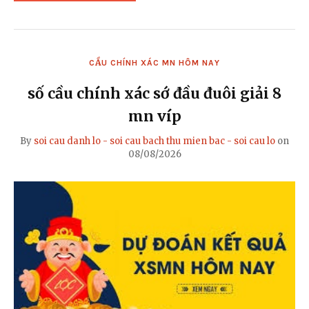
CHÍNH
XÁC
CẶP
XÍU
CHỦ
CẦU CHÍNH XÁC MN HÔM NAY
MN
VÍP"
số cầu chính xác sớ đầu đuôi giải 8
mn víp
By
soi cau danh lo - soi cau bach thu mien bac - soi cau lo
on
08/08/2026