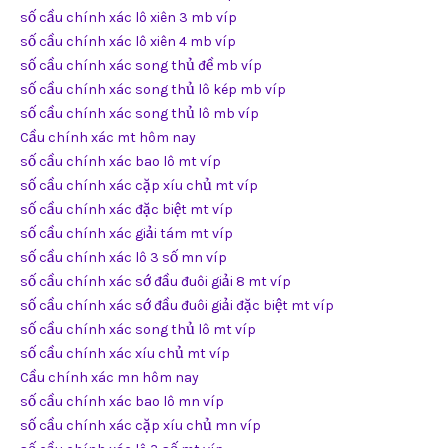
số cầu chính xác lô xiên 3 mb víp
số cầu chính xác lô xiên 4 mb víp
số cầu chính xác song thủ đề mb víp
số cầu chính xác song thủ lô kép mb víp
số cầu chính xác song thủ lô mb víp
Cầu chính xác mt hôm nay
số cầu chính xác bao lô mt víp
số cầu chính xác cặp xíu chủ mt víp
số cầu chính xác đặc biệt mt víp
số cầu chính xác giải tám mt víp
số cầu chính xác lô 3 số mn víp
số cầu chính xác sớ đầu đuôi giải 8 mt víp
số cầu chính xác sớ đầu đuôi giải đặc biệt mt víp
số cầu chính xác song thủ lô mt víp
số cầu chính xác xíu chủ mt víp
Cầu chính xác mn hôm nay
số cầu chính xác bao lô mn víp
số cầu chính xác cặp xíu chủ mn víp