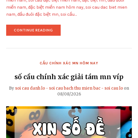
miền nam, soi cầu đặc biệt miền nam, đặc biệt mn, đầu đuôi
miền nam, đặc biệt miền nam hôm nay, soi cau dac biet mien
nam, đầu đuôi đặc biệt mn, soi cầu…
"SỐ
CONTINUE READING
CẦU
CHÍNH
XÁC
SỚ
ĐẦU
ĐUÔI
CẦU CHÍNH XÁC MN HÔM NAY
GIẢI
ĐẶC
BIỆT
số cầu chính xác giải tám mn víp
MN
VÍP"
By
soi cau danh lo - soi cau bach thu mien bac - soi cau lo
on
08/08/2026