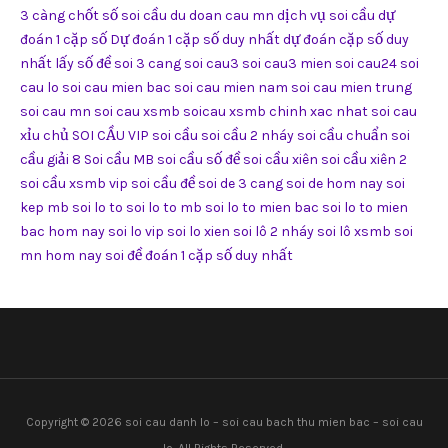
3 càng
chốt số soi cầu
du doan cau mn
dịch vụ soi cầu
dự
đoán 1 cặp số
Dự đoán 1 cặp số duy nhất
dự đoán cặp số duy
nhất
lấy số đề
soi 3 cang
soi cau3
soi cau3 mien
soi cau24
soi
cau lo
soi cau mien bac
soi cau mien nam
soi cau mien trung
soi cau mn
soi cau xsmb
soicau xsmb chinh xac nhat
soi cau
xỉu chủ
SOI CẦU VIP
soi cầu
soi cầu 2 nháy
soi cầu chuẩn
soi
cầu giải 8
Soi cầu MB
soi cầu số đề
soi cầu xiên
soi cầu xiên 2
soi cầu xsmb vip
soi cầu đề
soi de 3 cang
soi de hom nay
soi
kep mb
soi lo to
soi lo to mb
soi lo to mien bac
soi lo to mien
bac hom nay
soi lo vip
soi lo xien
soi lô 2 nháy
soi lô xsmb
soi
mn hom nay
soi đề
đoán 1 cặp số duy nhất
Copyright © 2026 soi cau danh lo – soi cau bach thu mien bac – soi cau