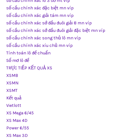
số cầu chính xác lô 3 số mt víp
số cầu chính xác đặc biệt mn víp
số cầu chính xác giải tám mn víp
số cầu chính xác sớ đầu đuôi giải 8 mn víp
số cầu chính xác sớ đầu đuôi giải đặc biệt mn víp
số cầu chính xác song thủ lô mn víp
số cầu chính xác xíu chủ mn víp
Tính toán lô đề chuẩn
Sổ mơ lô đề
TRỰC TIẾP KẾT QUẢ XS
XSMB
XSMN
XSMT
Kết quả
Vietlott
XS Mega 6/45
XS Max 4D
Power 6/55
XS Max 3D