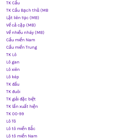
TK Cầu
TK Cầu Bạch thủ (MB
Lật liên tục (MB)
Về cả cặp (MB)
Về nhiều nháy (MB)
Cầu miền Nam
Cầu miền Trung
TK Lô
Lô gan
Lô xiên
Lô kép
TK đầu
TK đuôi
TK giải đặc biệt
TK lần xuất hiện
TK 00-99
Lô Tô
Lô tô miền Bắc
Lô tô miền Nam