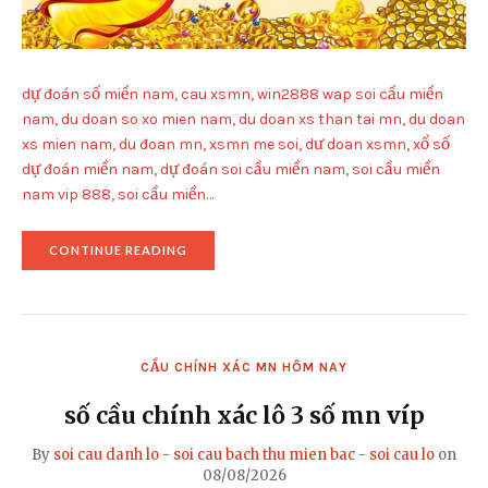
dự đoán số miền nam, cau xsmn, win2888 wap soi cầu miền
nam, du doan so xo mien nam, du doan xs than tai mn, du doan
xs mien nam, du đoan mn, xsmn me soi, dư doan xsmn, xổ số
dự đoán miền nam, dự đoán soi cầu miền nam, soi cầu miền
nam vip 888, soi cầu miền…
"SỐ
CONTINUE READING
CẦU
CHÍNH
XÁC
XÍU
CHỦ
MN
CẦU CHÍNH XÁC MN HÔM NAY
VÍP"
số cầu chính xác lô 3 số mn víp
By
soi cau danh lo - soi cau bach thu mien bac - soi cau lo
on
08/08/2026