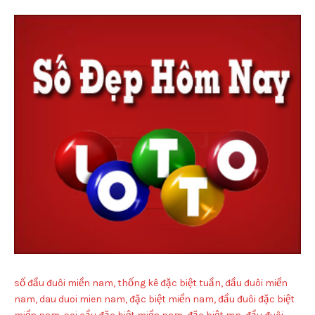
số đầu đuôi miền nam, thống kê đặc biệt tuần, đầu đuôi miền
nam, dau duoi mien nam, đặc biệt miền nam, đầu đuôi đặc biệt