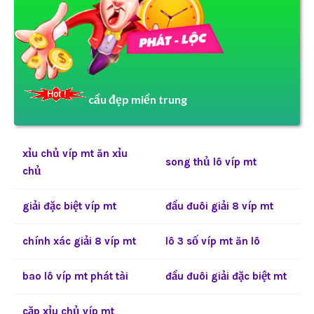
cầu đẹp miền trung
xỉu chủ víp mt ăn xỉu
song thủ lô víp mt
chủ
giải đặc biệt víp mt
đầu đuôi giải 8 víp mt
chính xác giải 8 víp mt
lô 3 số víp mt ăn lô
bao lô víp mt phát tài
đầu đuôi giải đặc biệt mt
cặp xỉu chủ víp mt