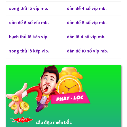
song thủ lô víp mb.
dàn đề 4 số víp mb.
dàn đề 6 số víp mb.
dàn đề 8 số víp mb.
bạch thủ lô kép víp.
dàn lô 4 số víp mb.
song thủ lô kép víp.
dàn đề 10 số víp mb.
cầu đẹp miền bắc