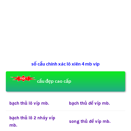
số cầu chính xác lô xiên 4 mb víp
cầu đẹp cao cấp
bạch thủ lô víp mb.
bạch thủ đề víp mb.
bạch thủ lô 2 nháy víp
song thủ đề víp mb.
mb.