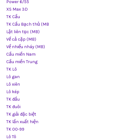
Power 6/55
XS Max 3D
TK Cầu
TK Cầu Bạch thủ (MB
Lật liên tục (MB)
Về cả cặp (MB)
Về nhiều nháy (MB)
Cầu miền Nam
Cầu miền Trung
TK Lô
Lô gan
Lô xiên
Lô kép
TK đầu
TK đuôi
TK giải đặc biệt
TK lần xuất hiện
TK 00-99
Lô Tô