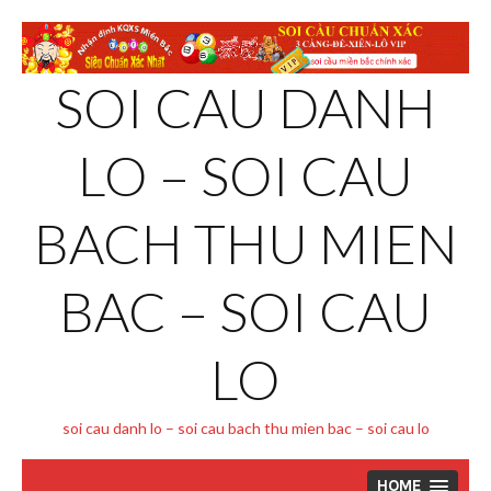
Skip
to
content
SOI CAU DANH
LO – SOI CAU
BACH THU MIEN
BAC – SOI CAU
LO
soi cau danh lo – soi cau bach thu mien bac – soi cau lo
HOME