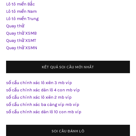
Lô tô miền Bắc
Lô tô miền Nam
Lô tô miền Trung
Quay thử
Quay thử XSMB
Quay thử XSMT
Quay thử XSMN
KẾT QUẢ SOI CẦU MỚI NHẤT
số cầu chính xác lô xiên 3 mb víp
số cầu chính xác dàn lô 4 con mb víp
số cầu chính xác lô xiên 2 mb víp
số cầu chính xác ba càng víp mb víp
số cầu chính xác dàn lô 10 con mb víp
SOI CẦU ĐÁNH LÔ