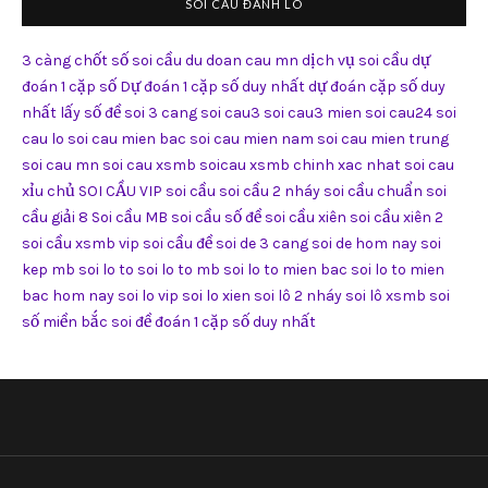
SOI CẦU ĐÁNH LÔ
3 càng
chốt số soi cầu
du doan cau mn
dịch vụ soi cầu
dự
đoán 1 cặp số
Dự đoán 1 cặp số duy nhất
dự đoán cặp số duy
nhất
lấy số đề
soi 3 cang
soi cau3
soi cau3 mien
soi cau24
soi
cau lo
soi cau mien bac
soi cau mien nam
soi cau mien trung
soi cau mn
soi cau xsmb
soicau xsmb chinh xac nhat
soi cau
xỉu chủ
SOI CẦU VIP
soi cầu
soi cầu 2 nháy
soi cầu chuẩn
soi
cầu giải 8
Soi cầu MB
soi cầu số đề
soi cầu xiên
soi cầu xiên 2
soi cầu xsmb vip
soi cầu đề
soi de 3 cang
soi de hom nay
soi
kep mb
soi lo to
soi lo to mb
soi lo to mien bac
soi lo to mien
bac hom nay
soi lo vip
soi lo xien
soi lô 2 nháy
soi lô xsmb
soi
số miền bắc
soi đề
đoán 1 cặp số duy nhất