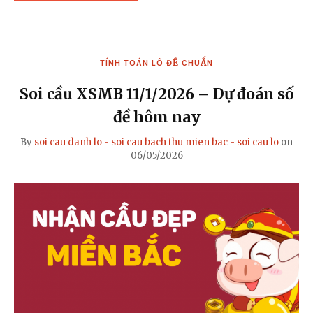
LÔ
ĐỀ
MB
6/1
–
TÍNH TOÁN LÔ ĐỀ CHUẨN
DỰ
ĐOÁN
KQXS
Soi cầu XSMB 11/1/2026 – Dự đoán số
CHUẨN
XÁC"
đề hôm nay
By
soi cau danh lo - soi cau bach thu mien bac - soi cau lo
on
06/05/2026