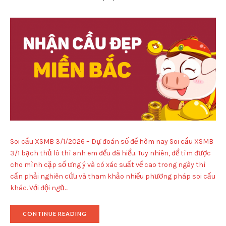
Soi cầu XSMB 3/1/2026 – Dự đoán số đề hôm nay Soi cầu XSMB
3/1 bạch thủ lô thì anh em đều đã hiểu. Tuy nhiên, để tìm được
cho mình cặp số ưng ý và có xác suất về cao trong ngày thì
cần phải nghiên cứu và tham khảo nhiều phương pháp soi cầu
khác. Với đội ngũ…
"SOI
CONTINUE READING
CẦU