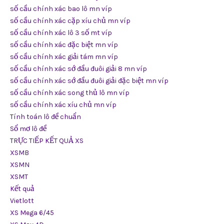
số cầu chính xác bao lô mn víp
số cầu chính xác cặp xíu chủ mn víp
số cầu chính xác lô 3 số mt víp
số cầu chính xác đặc biệt mn víp
số cầu chính xác giải tám mn víp
số cầu chính xác sớ đầu đuôi giải 8 mn víp
số cầu chính xác sớ đầu đuôi giải đặc biệt mn víp
số cầu chính xác song thủ lô mn víp
số cầu chính xác xíu chủ mn víp
Tính toán lô đề chuẩn
Sổ mơ lô đề
TRỰC TIẾP KẾT QUẢ XS
XSMB
XSMN
XSMT
Kết quả
Vietlott
XS Mega 6/45