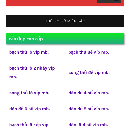
THẺ:
SOI SỐ MIỀN BẮC
cầu đẹp cao cấp
bạch thủ lô víp mb.
bạch thủ đề víp mb.
bạch thủ lô 2 nháy víp
song thủ đề víp mb.
mb.
song thủ lô víp mb.
dàn đề 4 số víp mb.
dàn đề 6 số víp mb.
dàn đề 8 số víp mb.
bạch thủ lô kép víp.
dàn lô 4 số víp mb.