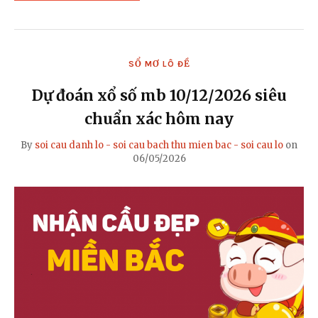
XSMB
8/1/2026
–
ĐOÁN
SỐ
SỔ MƠ LÔ ĐỀ
KQXS
MIỀN
BẮC"
Dự đoán xổ số mb 10/12/2026 siêu
chuẩn xác hôm nay
By
soi cau danh lo - soi cau bach thu mien bac - soi cau lo
on
06/05/2026