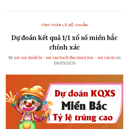
XSMB
NGÀY
18/12
–
DỰ
TÍNH TOÁN LÔ ĐỀ CHUẨN
ĐOÁN
XỔ
SỐ
Dự đoán kết quả 1/1 xổ số miền bắc
MIỀN
BẮC"
chính xác
By
soi cau danh lo - soi cau bach thu mien bac - soi cau lo
on
06/05/2026