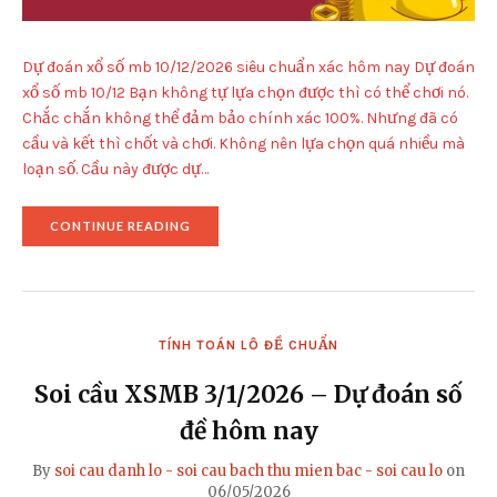
Dự đoán xổ số mb 10/12/2026 siêu chuẩn xác hôm nay Dự đoán
xổ số mb 10/12 Bạn không tự lựa chọn được thì có thể chơi nó.
Chắc chắn không thể đảm bảo chính xác 100%. Nhưng đã có
cầu và kết thì chốt và chơi. Không nên lựa chọn quá nhiều mà
loạn số. Cầu này được dự…
"DỰ
CONTINUE READING
ĐOÁN
XỔ
SỐ
MB
10/12/2026
SIÊU
TÍNH TOÁN LÔ ĐỀ CHUẨN
CHUẨN
XÁC
HÔM
Soi cầu XSMB 3/1/2026 – Dự đoán số
NAY"
đề hôm nay
By
soi cau danh lo - soi cau bach thu mien bac - soi cau lo
on
06/05/2026