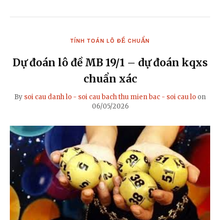
XSMB
3/1/2026
–
DỰ
ĐOÁN
TÍNH TOÁN LÔ ĐỀ CHUẨN
SỐ
ĐỀ
HÔM
Dự đoán lô đề MB 19/1 – dự đoán kqxs
NAY"
chuẩn xác
By
soi cau danh lo - soi cau bach thu mien bac - soi cau lo
on
06/05/2026