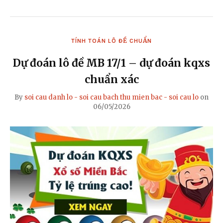
XSMB
9/1/2026
–
DỰ
ĐOÁN
TÍNH TOÁN LÔ ĐỀ CHUẨN
SỐ
ĐỀ
HÔM
Dự đoán lô đề MB 17/1 – dự đoán kqxs
NAY"
chuẩn xác
By
soi cau danh lo - soi cau bach thu mien bac - soi cau lo
on
06/05/2026