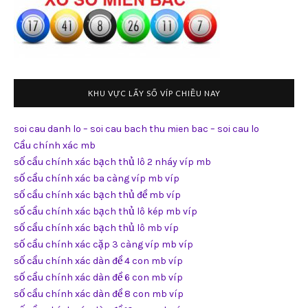
KHU VỰC LẤY SỐ VÍP CHIỀU NAY
soi cau danh lo – soi cau bach thu mien bac – soi cau lo
Cầu chính xác mb
số cầu chính xác bạch thủ lô 2 nháy víp mb
số cầu chính xác ba càng víp mb víp
số cầu chính xác bạch thủ đề mb víp
số cầu chính xác bạch thủ lô kép mb víp
số cầu chính xác bạch thủ lô mb víp
số cầu chính xác cặp 3 càng víp mb víp
số cầu chính xác dàn đề 4 con mb víp
số cầu chính xác dàn đề 6 con mb víp
số cầu chính xác dàn đề 8 con mb víp