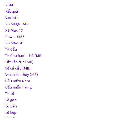
XSMT
Kết quả
Vietlott
XS Mega 6/45
XS Max 4D
Power 6/55
XS Max 3D
TK Cầu
TK Cầu Bạch thủ (MB
Lật liên tục (MB)
Về cả cặp (MB)
Về nhiều nháy (MB)
Cầu miền Nam
Cầu miền Trung
TK Lô
Lô gan
Lô xiên
Lô kép