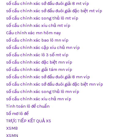
số cầu chính xác sớ đầu đuôi giải 8 mt víp
số cầu chính xác sớ đầu đuôi giải đặc biệt mt víp
số cầu chính xác song thủ lô mt víp
số cầu chính xác xíu chủ mt víp
Cầu chính xác mn hôm nay
số cầu chính xác bao lô mn víp
số cầu chính xác cặp xíu chủ mn víp
số cầu chính xác lô 3 số mt víp
số cầu chính xác đặc biệt mn víp
số cầu chính xác giải tám mn víp
số cầu chính xác sớ đầu đuôi giải 8 mn víp
số cầu chính xác sớ đầu đuôi giải đặc biệt mn víp
số cầu chính xác song thủ lô mn víp
số cầu chính xác xíu chủ mn víp
Tính toán lô đề chuẩn
Sổ mơ lô đề
TRỰC TIẾP KẾT QUẢ XS
XSMB
XSMN