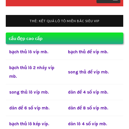
THẺ:
KẾT QUẢ LÔ TÔ MIỀN BẮC SIÊU VIP
cầu đẹp cao cấp
bạch thủ lô víp mb.
bạch thủ đề víp mb.
bạch thủ lô 2 nháy víp
song thủ đề víp mb.
mb.
song thủ lô víp mb.
dàn đề 4 số víp mb.
dàn đề 6 số víp mb.
dàn đề 8 số víp mb.
bạch thủ lô kép víp.
dàn lô 4 số víp mb.