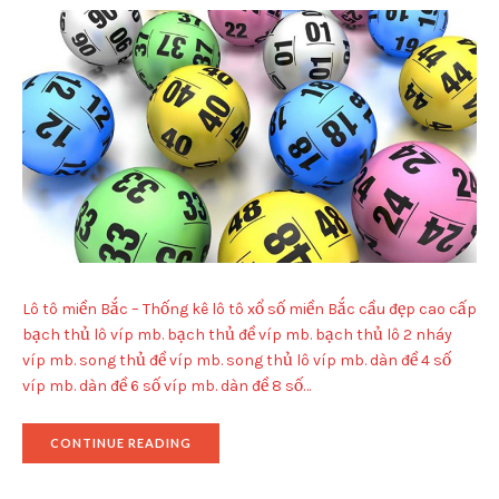
Lô tô miền Bắc – Thống kê lô tô xổ số miền Bắc cầu đẹp cao cấp
bạch thủ lô víp mb. bạch thủ đề víp mb. bạch thủ lô 2 nháy
víp mb. song thủ đề víp mb. song thủ lô víp mb. dàn đề 4 số
víp mb. dàn đề 6 số víp mb. dàn đề 8 số…
"KẾT
CONTINUE READING
QUẢ
LÔ
TÔ